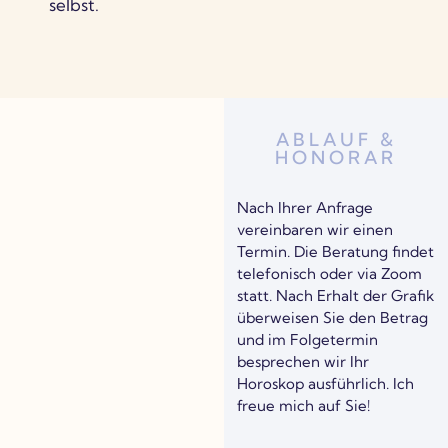
selbst.
ABLAUF &
HONORAR
Horoskop erstellen lassen, Astrologische Beratung, Geburtshoroskop, Partnerschaftshoroskop, Kinderhoroskop, Jahreshoroksop
Nach Ihrer Anfrage
vereinbaren wir einen
Termin. Die Beratung findet
telefonisch oder via Zoom
statt. Nach Erhalt der Grafik
überweisen Sie den Betrag
und im Folgetermin
besprechen wir Ihr
Horoskop ausführlich. Ich
freue mich auf Sie!