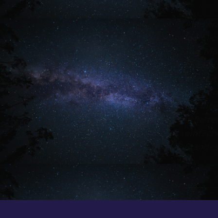
Alles was ich benötige sind
lediglich Ihre Geburtsdaten:
Tag, Monat, Jahr, den
Geburtsort und die exakte
Uhrzeit (Stunden + Minuten)
Die genauen Daten finden Sie
auf Ihrem Geburtsschein oder
erhalten diese mit einem
einfachen Anruf beim
Standesamt Ihres Geburtsortes.