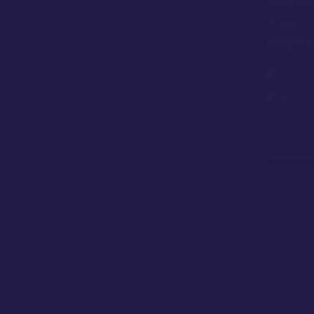
Analysegespräch zu Ihrer
Auswertung (inkl.
Fragenklärung)?
Ja
Nein
SENDEN