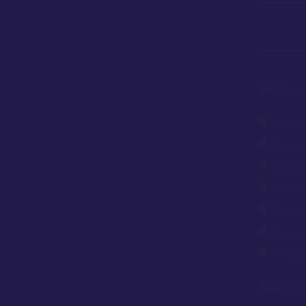
Wofür interessieren Sie sich?
Schnupperberatung
Geburtshoroskop
Jahreshoroskop
Partnerhoroskop
Berufshoroskop
Gesundheitshoroskop
Kinderhoroskop
Möchten Sie ein persönliches